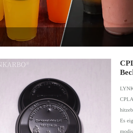
CPL
Bec
LYN
CPLA 
hitzeb
Es ei
modisc