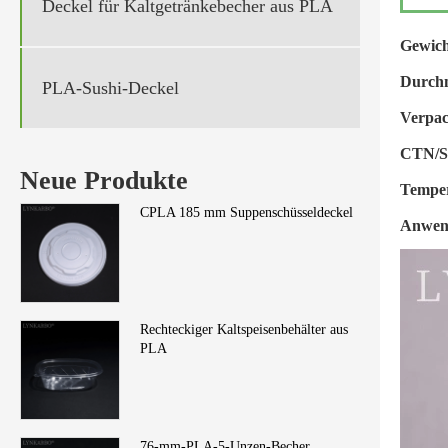
Deckel für Kaltgetränkebecher aus PLA
Gewich
Durchm
PLA-Sushi-Deckel
Verpa
CTN/S
Neue Produkte
Temper
CPLA 185 mm Suppenschüsseldeckel
Anwend
Rechteckiger Kaltspeisenbehälter aus
PLA
76-mm-PLA-5-Unzen-Becher