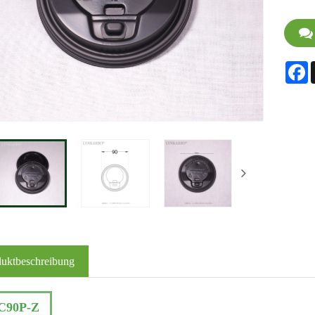
F
duktbeschreibung
C90P-Z