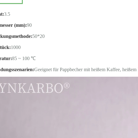
t:
3.5
esser (mm):
90
ckungsmethode:
50*20
tück:
1000
atur:
85 ~ 100 ℃
ungsszenarien:
Geeignet für Pappbecher mit heißem Kaffee, heißem 