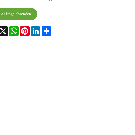
Anfrage absenden
acebook
X
WhatsApp
Pinterest
LinkedIn
Share