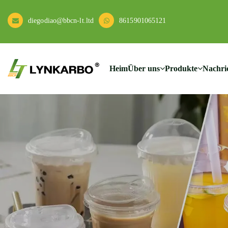
diegodiao@bbcn-lt.ltd
8615901065121
Heim
Über uns
Produkte
Nachri