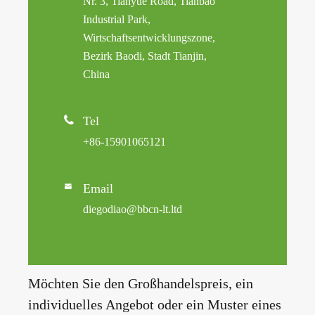
Nr. 3, Tianyue Road, Tianbao
Industrial Park,
Wirtschaftsentwicklungszone,
Bezirk Baodi, Stadt Tianjin,
China

Tel
+86-15901065121
Email

diegodiao@bbcn-lt.ltd
Möchten Sie den Großhandelspreis, ein
individuelles Angebot oder ein Muster eines