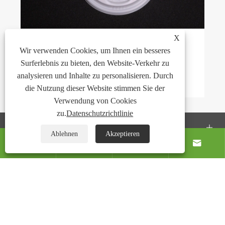
X
Wie können naturfarbene CPLA-Becherdeckel
Wir verwenden Cookies, um Ihnen ein besseres
Ihre nachhaltige Verpackung verändern?
Surferlebnis zu bieten, den Website-Verkehr zu
analysieren und Inhalte zu personalisieren. Durch
Mehr sehen >>
die Nutzung dieser Website stimmen Sie der
Verwendung von Cookies
zu.
Datenschutzrichtlinie
Kontaktiere uns
Ablehnen
Akzeptieren




Über uns
Produkte
FOLGEN SIE UNS