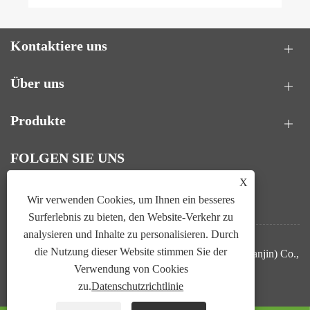
Kontaktiere uns
Über uns
Produkte
FOLGEN SIE UNS
X
Wir verwenden Cookies, um Ihnen ein besseres
Surferlebnis zu bieten, den Website-Verkehr zu
analysieren und Inhalte zu personalisieren. Durch
die Nutzung dieser Website stimmen Sie der
Copyright © 2025 Ling Tan Biological Technology (Tianjin) Co.,
Verwendung von Cookies
Ltd. Alle Rechte vorbehalten.
zu.
Datenschutzrichtlinie
Links
Sitemap
RSS
XML
Datenschutzrichtlinie