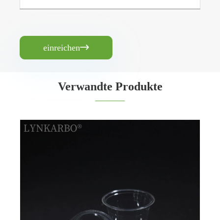
einreichen

Verwandte Produkte
78 mm PLA 9oz Becher
Mehr sehen >>